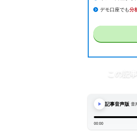
デモ口座でも
分
この記
移動中や作業
記事音声版
音
00:00