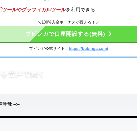
析ツールやグラフィカルツール
を利用できる
＼100%入金ボーナスが貰える！／
ブビンガで口座開設する(無料)
ブビンガ公式サイト：
https://bubinga.com/
事を音声で聞く
中でも記事をお楽しみいただけます
声時間:
–:–