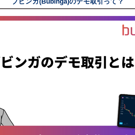
ブビンガ(Bubinga)のデモ取引って？
nga)のデモ取引の特徴
番環境を体験できる
ルを利用できる
も約定しやすい
れると大損しやすくなる
nga)のデモ取引の効果的な練習方法
を分析する
する
返りをする
取引でよくある質問
取引は登録なしで使える？
取引はスマホでもできる？
取引中に固まったらどうすればいい？
認する方法って？
取引｜まとめ