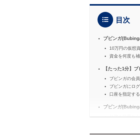
目次
ブビンガ(Bubi
10万円の仮想
資金を何度も補
【たった1分】ブ
ブビンガの会員
ブビンガにログ
口座を指定する
ブビンガ(Bubi
リアル口座から
デモ取引の利益
本口座の登録が