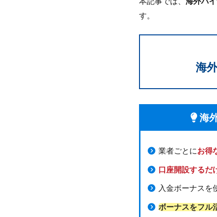
本記事では、
海外バイ
す。
海
海
業者ごとに
お得
口座開設するだ
入金ボーナスを
ボーナスをフル