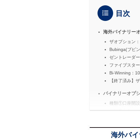
目次
海外バイナリー
ザオプション：
Bubinga(
ゼントレーダー
ファイブスター
Bi-Winnin
【終了済み】ザ
バイナリーオプ
種類①口座開設
種類②入金ボー
種類③取引ボー
種類④業者毎の
海外バイ
バイナリーオプ