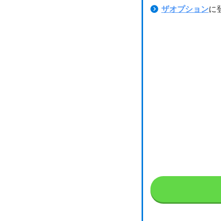
ザオプション
に