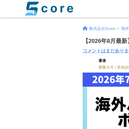
株式会社5core
海外
【2026年8月
コメントはまだありま
著者
齋藤大河｜投資診
著者
齋藤大河｜投資診断士