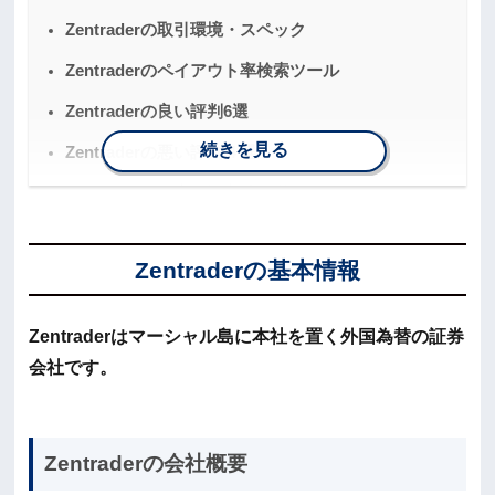
Zentraderの取引環境・スペック
Zentraderのペイアウト率検索ツール
Zentraderの良い評判6選
続きを見る
Zentraderの悪い評判４選
Zentraderの口座開設方法と必要なもの
Zentraderの入金方法は4つ
Zentraderの基本情報
Zentraderの出金手順は3STEP！
Zentraderを利用する際にトレーダーからよくある
Zentraderはマーシャル島に本社を置く外国為替の証券
質問
会社です。
Zentraderで出金できないことはありますか？
Zentraderではデモ口座の提供はしていますか？
Zentraderでは土日でも取引することができます
Zentraderの会社概要
か？