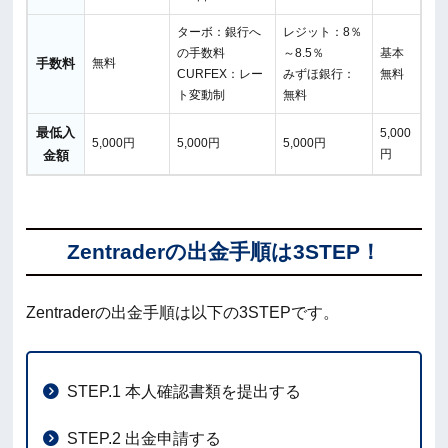
ターボ：銀行へ
レジット：8％
の手数料
～8.5％
基本
手数料
無料
CURFEX：レー
みずほ銀行：
無料
ト変動制
無料
最低入
5,000
5,000円
5,000円
5,000円
円
金額
Zentraderの出金手順は3STEP！
Zentraderの出金手順は以下の3STEPです。
STEP.1 本人確認書類を提出する
STEP.2 出金申請する