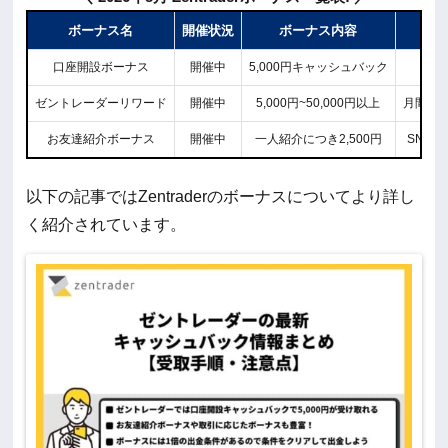
ボーナス名
開催状況
ボーナス内容
口座開設ボーナス
開催中
5,000円キャッシュバック
ゼントレーダーリワード
開催中
5,000円~50,000円以上
月間で1
お友達紹介ボーナス
開催中
一人紹介につき2,500円
SNS
以下の記事ではZentraderのボーナスについてより詳し
く紹介されています。