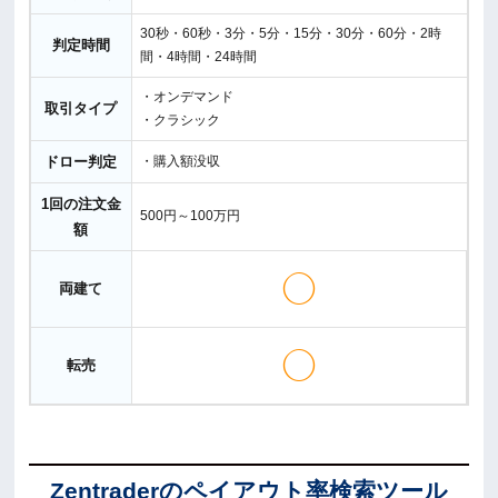
30秒・60秒・3分・5分・15分・30分・60分・2時
判定時間
間・4時間・24時間
・オンデマンド
取引タイプ
・クラシック
ドロー判定
・購入額没収
1回の注文金
500円～100万円
額
◯
両建て
◯
転売
Zentraderのペイアウト率検索ツール