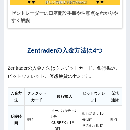
ゼントレーダーの口座開設手順や注意点をわかりや
すく解説
Zentraderの入金方法は4つ
Zentraderの入金方法はクレジットカード、銀行振込、
ビットウォレット、仮想通貨の4つです。
入金方
クレジット
ビットウォレ
仮想
銀行振込
法
カード
ット
通貨
ターボ：5分～1
銀行送金：15
反映時
5分
即時
分以内
即時
CURFEX：1日
間
その他：即時
～3日