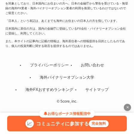
を対象としており、日本国内にお住まいの方へ、日本の金融庁から警告を受けている・無登
録の海外FX業者・海外バイナリーオプション業者の利用を推奨しているわけではないので
ご留意ください。
「日本人」という表記は、あくまでも海外にお住まいの日本人の方を指しています。
日本国内に居住の方は、国内の金融庁に登録しているFX会社・バイナリーオプション会社
に登録し、利用してください。
また、本サイトの記事内に記載の情報は、海外居住者への情報提供を目的としたものであ
り、個人の投資判断に関する助言を提供するものではありません。
プライバシーポリシー
お問い合わせ
海外バイナリーオプション大学
海外FXおすすめランキング
サイトマップ
©
5core, inc.
×
お得なボーナス情報配信中
📈
コミュニティに参加する
完全無料