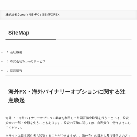
株式会社5core
海外FX
GEMFOREX
SiteMap
会社概要
株式会社5coreのサービス
採用情報
海外FX・海外バイナリーオプションに関する注
意喚起
海外FX・海外バイナリーオプション業者を利用して外国証拠金取引を行うことには、投資
資金の一部・全額を失うこともあります。投資の実施に関しては、自己責任で行うようにし
てください。
当サイトは日本居住者も閲覧することができますが、、海外在住の日本人及び外国人の方々