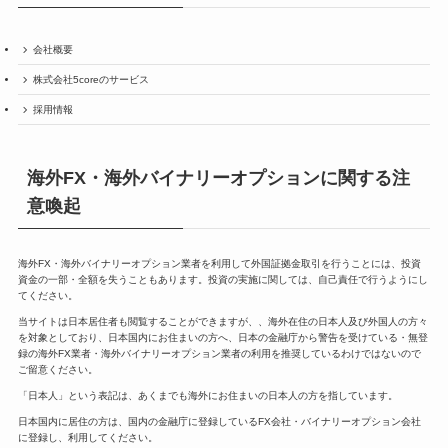
会社概要
株式会社5coreのサービス
採用情報
海外FX・海外バイナリーオプションに関する注
意喚起
海外FX・海外バイナリーオプション業者を利用して外国証拠金取引を行うことには、投資
資金の一部・全額を失うこともあります。投資の実施に関しては、自己責任で行うようにし
てください。
当サイトは日本居住者も閲覧することができますが、、海外在住の日本人及び外国人の方々
を対象としており、日本国内にお住まいの方へ、日本の金融庁から警告を受けている・無登
録の海外FX業者・海外バイナリーオプション業者の利用を推奨しているわけではないので
ご留意ください。
「日本人」という表記は、あくまでも海外にお住まいの日本人の方を指しています。
日本国内に居住の方は、国内の金融庁に登録しているFX会社・バイナリーオプション会社
に登録し、利用してください。