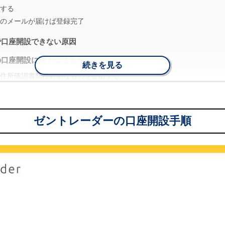
する
のメールが届けば登録完了
で口座開設できない原因
の口座開設に関する注意点
続きを見る
住所確認書類は鮮明なものを提出する
設することはできない
とは？
ゼントレーダーの口座開設手順
のメリット
大2.00倍
ーナスが受け取れる
やすい
のデメリット
能性が低め
扱いとなる